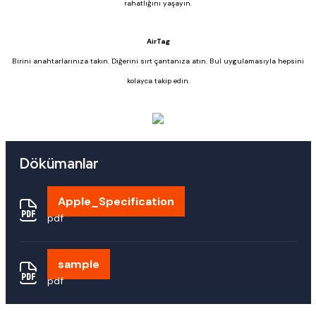
rahatlığını yaşayın.
AirTag
Birini anahtarlarınıza takın. Diğerini sırt çantanıza atın. Bul uygulamasıyla hepsini
kolayca takip edin.
Dökümanlar
Apple_Specification
pdf
sample
pdf