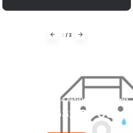
Devamı
2
/
2
Satış Ekibimizle 7/24 iletişim kurabilirsiniz.
0850 532 92 00