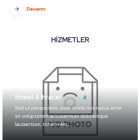
Devamı
HIZMETLER
İthalat & İhracat
Sed ut perspiciatis unde omnis iste natus error
sit voluptatem accusantium doloremque
laudantium, totam rem...